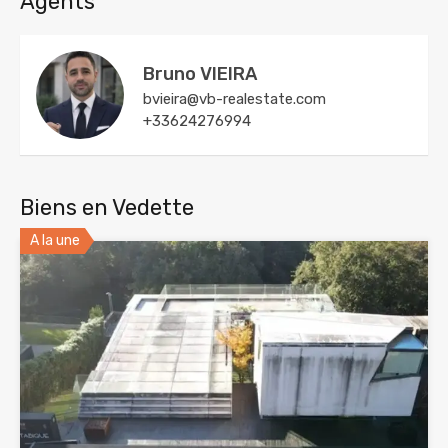
Agents
Bruno VIEIRA
bvieira@vb-realestate.com
+33624276994
Biens en Vedette
A la une