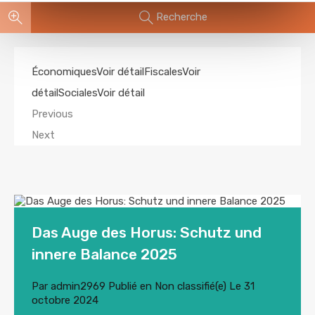
Recherche
ÉconomiquesVoir détail
FiscalesVoir
détail
SocialesVoir détail
Previous
Next
Das Auge des Horus: Schutz und
innere Balance 2025
Par
admin2969
Publié en
Non classifié(e)
Le
31
octobre 2024