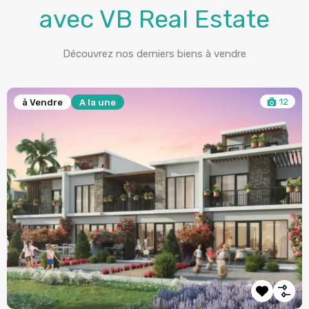
avec VB Real Estate
Découvrez nos derniers biens à vendre
12
 Vendre
A la une
à V