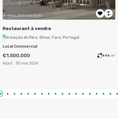
Restaurant à vendre
T
Armação de Pêra, Silves, Faro, Portugal
Local Commercial
T
€1,500,000
m²
444
m²
Ajout :
30 mai 2024
A