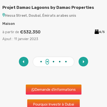
jet Damac Lagoons by Damac Properties
Proje
ssa Street, Doubaï, Émirats arabes unis
Palm 
son
Appar
€532,350
rtir de
à parti
4/5
t :
11 janvier 2023
Ajout :
Demande d'informations
Pourquoi Investir à Dubai