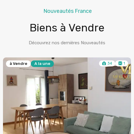
Nouveautés France
Biens à Vendre
Découvrez nos dernières Nouveautés
34
1
 Vendre
A la une
à V