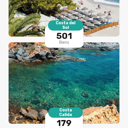
Costa del
Sol
501
Biens
Costa
Calida
179