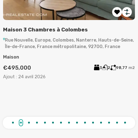
son 3 Chambres à Colombes
LA G
PIÈC
 Nouvelle, Europe, Colombes, Nanterre, Hauts-de-Seine,
-de-France, France métropolitaine, 92700, France
Rue de
de-Sei
son
Franc
95,000
3
2
98,77
m2
Appar
t :
24 avril 2026
€373
Ajout :