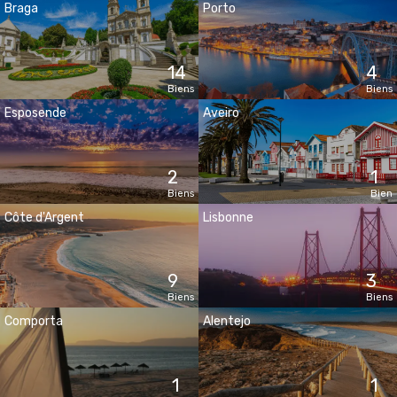
Braga
Porto
14
4
Biens
Biens
Esposende
Aveiro
2
1
Biens
Bien
Côte d'Argent
Lisbonne
9
3
Biens
Biens
Comporta
Alentejo
1
1