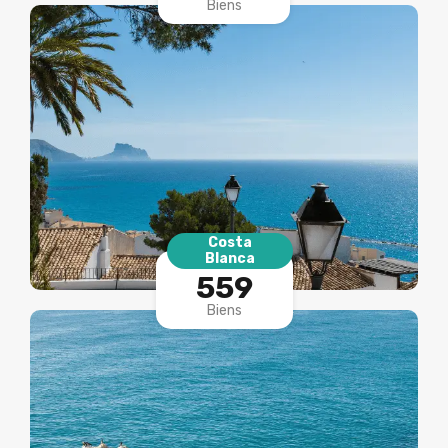
Biens
Costa
Blanca
559
Biens