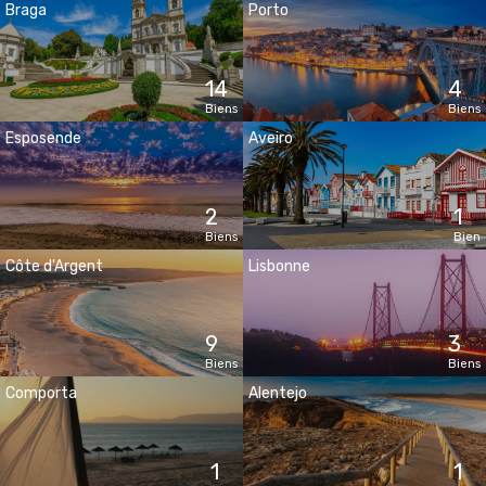
Braga
Porto
14
4
Biens
Biens
Esposende
Aveiro
2
1
Biens
Bien
Côte d'Argent
Lisbonne
9
3
Biens
Biens
Comporta
Alentejo
1
1