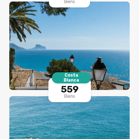
Biens
Costa
Blanca
559
Biens