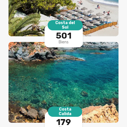
Costa del
Sol
501
Biens
Costa
Calida
179