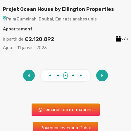
Projet Ocean House by Ellington Properties
P
Palm Jumeirah, Doubaï, Émirats arabes unis
Appartement
A
€2,120,892
à partir de
à
/5
2/3
Ajout :
11 janvier 2023
A
Demande d'informations
Pourquoi Investir à Dubai