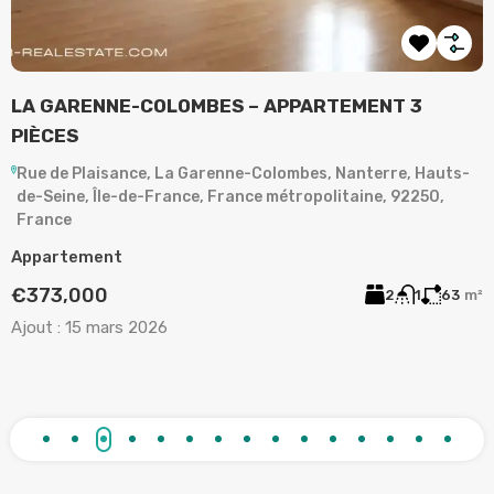
LA GARENNE-COLOMBES – APPARTEMENT 3
A
PIÈCES
,
Rue de Plaisance, La Garenne-Colombes, Nanterre, Hauts-
de-Seine, Île-de-France, France métropolitaine, 92250,
A
France
2
Appartement
A
€373,000
2
1
63
m²
Ajout :
15 mars 2026