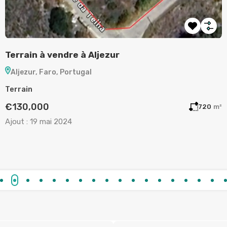
Terrain à vendre à Aljezur
A
Aljezur, Faro, Portugal
Terrain
A
€130,000
m²
720
m²
Ajout :
19 mai 2024
A