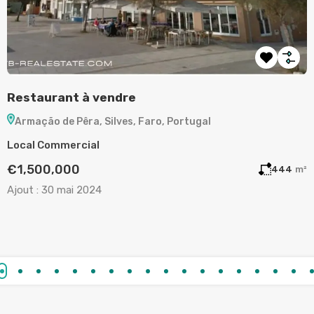
Terrain à vendre à Aljezur
Portugal
Aljezur, Faro, Portugal
Terrain
€130,000
444
m²
Ajout :
19 mai 2024