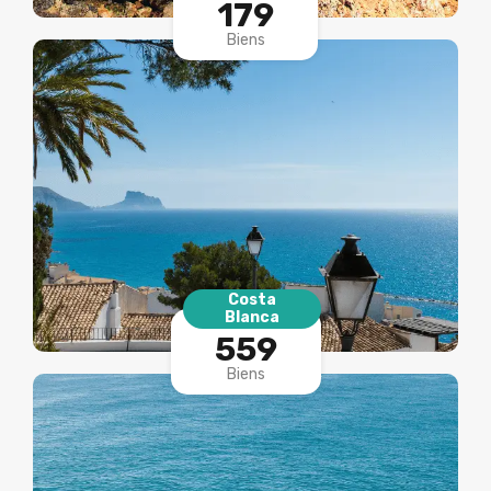
Biens
Costa
Blanca
559
Biens