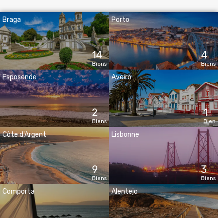
Braga
Porto
14
4
Biens
Biens
Esposende
Aveiro
2
1
Biens
Bien
Côte d'Argent
Lisbonne
9
3
Biens
Biens
Comporta
Alentejo
1
1