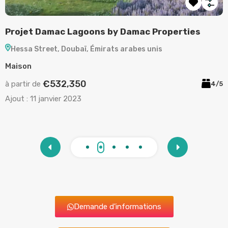
erties
Projet Ocean House by Ellington Propert
Palm Jumeirah, Doubaï, Émirats arabes unis
Appartement
€2,120,892
à partir de
4/5
Ajout :
11 janvier 2023
Demande d'informations
Pourquoi Investir à Dubai