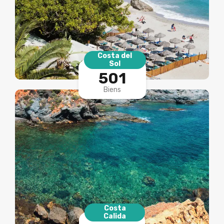
Costa del
Sol
501
Biens
Costa
Calida
179