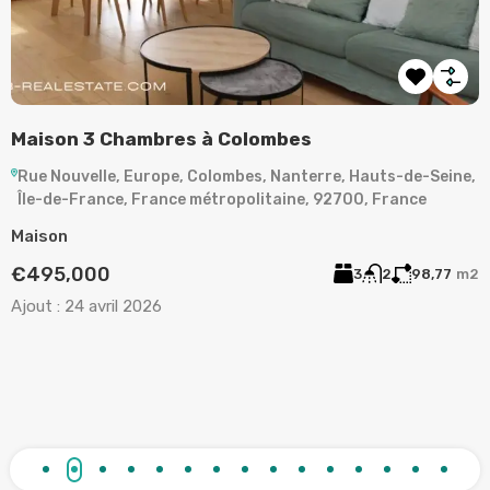
LA GARENNE-COLOMBES – APPARTEM
PIÈCES
, Hauts-de-Seine,
700, France
Rue de Plaisance, La Garenne-Colombes, Nan
de-Seine, Île-de-France, France métropolita
France
3
2
98,77
m2
Appartement
€373,000
Ajout :
15 mars 2026