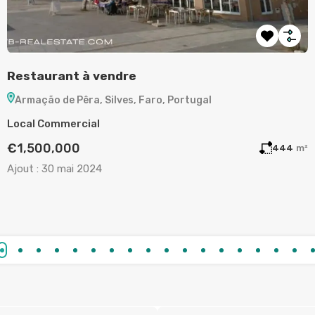
Terrain à vendre à Aljezur
A
Aljezur, Faro, Portugal
Terrain
A
€130,000
m²
720
m²
Ajout :
19 mai 2024
A