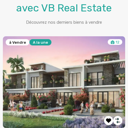
avec VB Real Estate
Découvrez nos derniers biens à vendre
6
à Vendre
Projet Ocean House by Ellington Properties
Palm Jumeirah, Doubaï, Émirats arabes unis
Appartement
€2,120,892
à partir de
2/3
Ajout :
11 janvier 2023