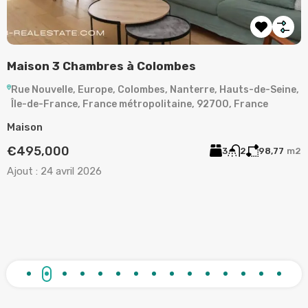
LA GARENNE-COLOMBES – APPARTEMENT 3
A
PIÈCES
,
Rue de Plaisance, La Garenne-Colombes, Nanterre, Hauts-
de-Seine, Île-de-France, France métropolitaine, 92250,
A
France
2
Appartement
A
€373,000
2
1
63
m²
Ajout :
15 mars 2026