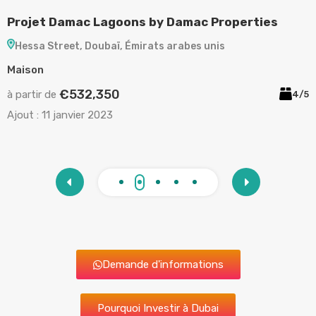
P
A
à
/5
A
Demande d'informations
Pourquoi Investir à Dubai