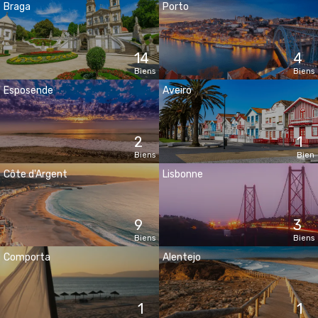
Braga
Porto
14
4
Biens
Biens
Esposende
Aveiro
2
1
Biens
Bien
Côte d'Argent
Lisbonne
9
3
Biens
Biens
Comporta
Alentejo
1
1