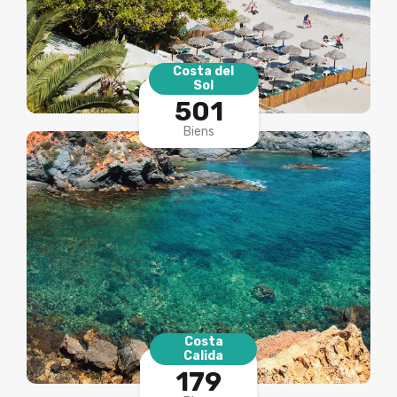
Costa del
Sol
501
Biens
Costa
Calida
179