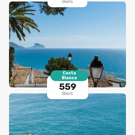
Biens
Costa
Blanca
559
Biens