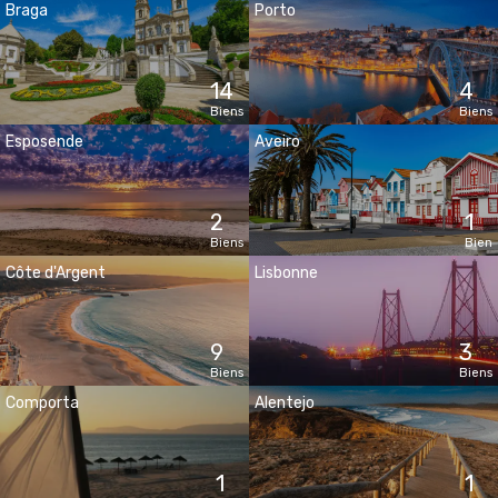
Braga
Porto
14
4
Biens
Biens
Esposende
Aveiro
2
1
Biens
Bien
Côte d'Argent
Lisbonne
9
3
Biens
Biens
Comporta
Alentejo
1
1