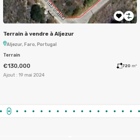
Terrain à vendre à Aljezur
A
Aljezur, Faro, Portugal
Terrain
A
€130,000
m²
720
m²
Ajout :
19 mai 2024
A