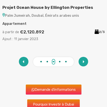
Projet Ocean House by Ellington Properties
P
Palm Jumeirah, Doubaï, Émirats arabes unis
Appartement
A
€2,120,892
à partir de
à
/5
2/3
Ajout :
11 janvier 2023
A
Demande d'informations
Pourquoi Investir à Dubai