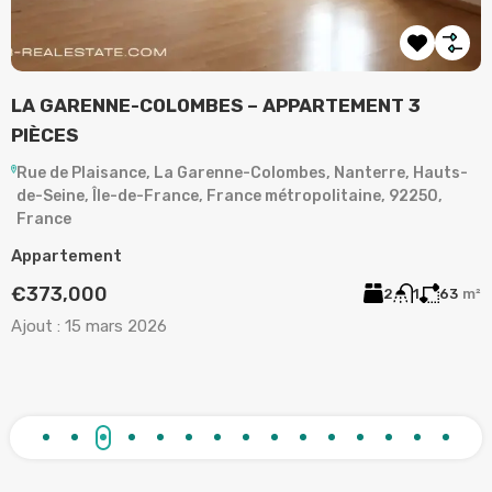
LA GARENNE-COLOMBES – APPARTEMENT 3
A
PIÈCES
,
Rue de Plaisance, La Garenne-Colombes, Nanterre, Hauts-
de-Seine, Île-de-France, France métropolitaine, 92250,
A
France
2
Appartement
A
€373,000
2
1
63
m²
Ajout :
15 mars 2026