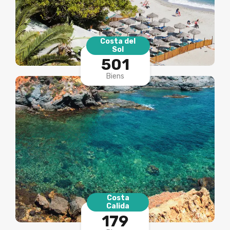
Costa del
Sol
501
Biens
Costa
Calida
179