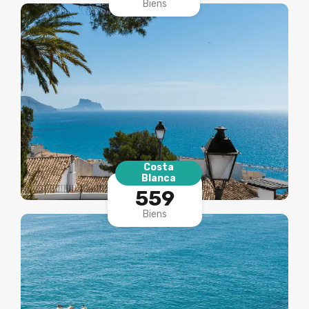
Biens
Costa
Blanca
559
Biens