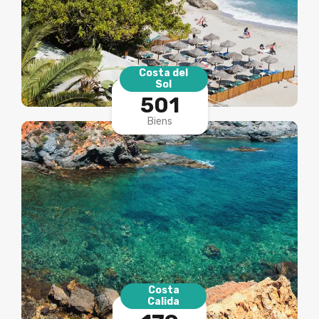
Costa del
Sol
501
Biens
Costa
Calida
179