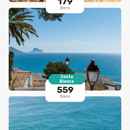
Biens
Costa
Blanca
559
Biens