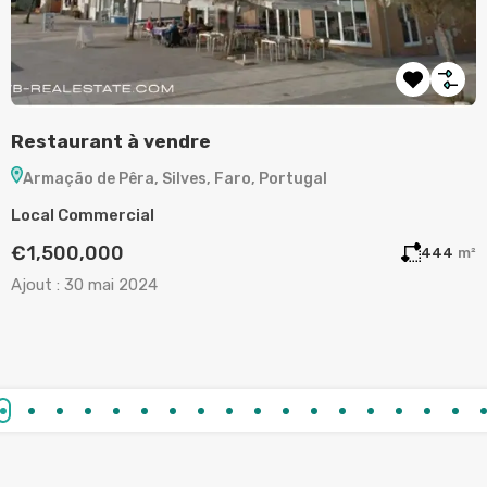
Terrain à vendre à Aljezur
A
Aljezur, Faro, Portugal
Terrain
A
€130,000
m²
720
m²
Ajout :
19 mai 2024
A