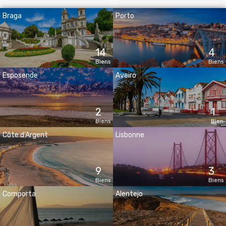
Braga
Porto
14
4
Biens
Biens
Esposende
Aveiro
2
1
Biens
Bien
Côte d'Argent
Lisbonne
9
3
Biens
Biens
Comporta
Alentejo
1
1