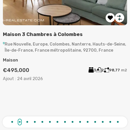
LA GARENNE-COLOMBES – APPARTEMENT 3
A
PIÈCES
,
Rue de Plaisance, La Garenne-Colombes, Nanterre, Hauts-
de-Seine, Île-de-France, France métropolitaine, 92250,
A
France
2
Appartement
A
€373,000
2
1
63
m²
Ajout :
15 mars 2026