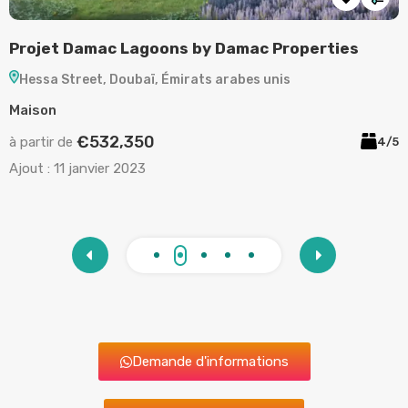
Projet Ocean House by Ellington Properties
P
Palm Jumeirah, Doubaï, Émirats arabes unis
Appartement
A
€2,120,892
à partir de
à
/5
2/3
Ajout :
11 janvier 2023
A
Demande d'informations
Pourquoi Investir à Dubai