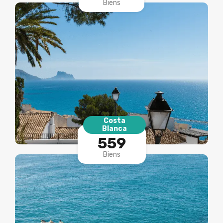
Biens
Costa
Blanca
559
Biens