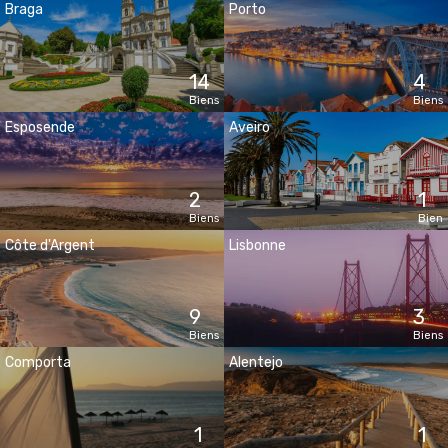
Braga
Porto
14
4
Biens
Biens
Esposende
Aveiro
2
1
Biens
Bien
Côte d'Argent
Lisbonne
9
3
Biens
Biens
Comporta
Alentejo
1
1