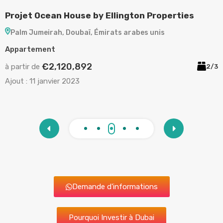
Projet Ocean House by Ellington Properties
P
Palm Jumeirah, Doubaï, Émirats arabes unis
Appartement
A
€2,120,892
à partir de
à
/5
2/3
Ajout :
11 janvier 2023
A
Demande d'informations
Pourquoi Investir à Dubai