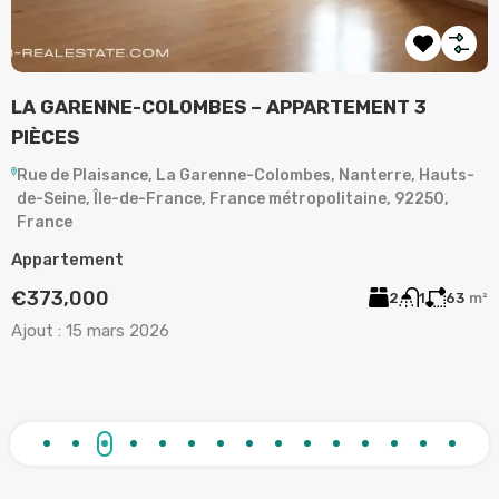
LA GARENNE-COLOMBES – APPARTEMENT 3
A
PIÈCES
,
Rue de Plaisance, La Garenne-Colombes, Nanterre, Hauts-
de-Seine, Île-de-France, France métropolitaine, 92250,
A
France
2
Appartement
A
€373,000
2
1
63
m²
Ajout :
15 mars 2026