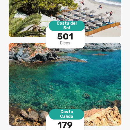
Costa del
Sol
501
Biens
Costa
Calida
179