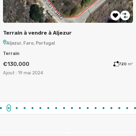
Terrain à vendre à Aljezur
A
Aljezur, Faro, Portugal
Terrain
A
€130,000
m²
720
m²
Ajout :
19 mai 2024
A