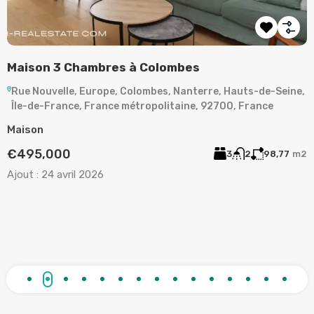
bres à Colombes
LA GARENNE-COL
PIÈCES
ope, Colombes, Nanterre, Hauts-de-Seine,
ance métropolitaine, 92700, France
Rue de Plaisance, L
de-Seine, Île-de-Fra
France
3
2
98,77
m2
Appartement
6
€373,000
Ajout :
15 mars 2026