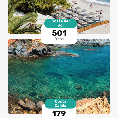
Costa del
Sol
501
Biens
Costa
Calida
179