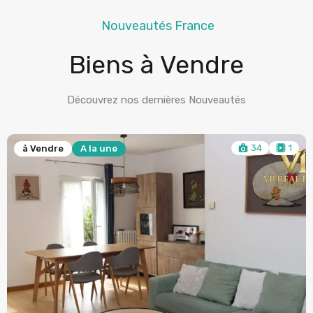
Nouveautés France
Biens à Vendre
Découvrez nos dernières Nouveautés
34
1
 une
à Vendre
A la un