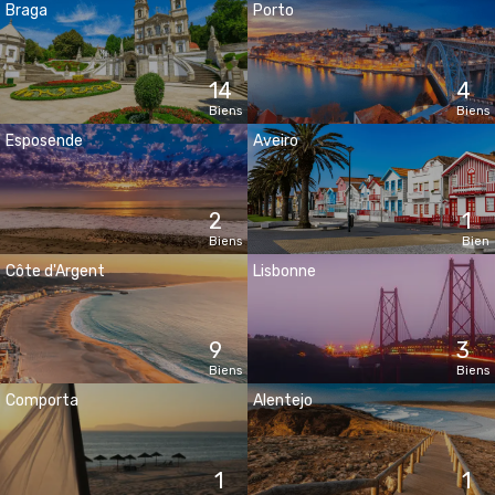
Braga
Porto
14
4
Biens
Biens
Esposende
Aveiro
2
1
Biens
Bien
Côte d'Argent
Lisbonne
9
3
Biens
Biens
Comporta
Alentejo
1
1