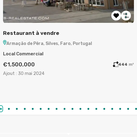
vendre
Terrain à vendre 
 Silves, Faro, Portugal
Aljezur, Faro, Portu
Terrain
€130,000
444
m²
4
Ajout :
19 mai 2024