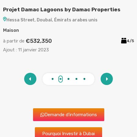
Damac Properties
Projet Ocean House by Elling
rabes unis
Palm Jumeirah, Doubaï, Émirats ar
Appartement
€2,120,892
à partir de
4/5
Ajout :
11 janvier 2023
Demande d'informations
Pourquoi Investir à Dubai