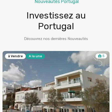
Nouveautés Portugal
Investissez au
Portugal
Découvrez nos dernières Nouveautés
5
 une
à Vendre