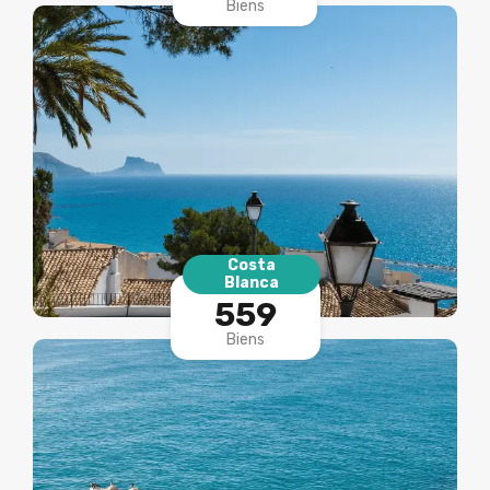
Biens
Costa
Blanca
559
Biens