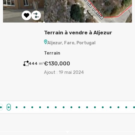
Terrain à vendre à Aljezur
A
Aljezur, Faro, Portugal
Terrain
A
€130,000
m²
720
m²
Ajout :
19 mai 2024
A