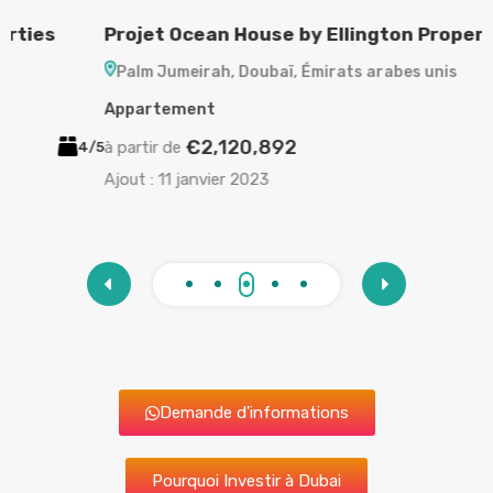
Projet Ocean House by Ellington Properties
P
Palm Jumeirah, Doubaï, Émirats arabes unis
Appartement
A
€2,120,892
à partir de
à
/5
2/3
Ajout :
11 janvier 2023
A
Demande d'informations
Pourquoi Investir à Dubai