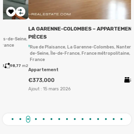
LA GARENNE-COLOMBES – APPARTEMENT 3
A
PIÈCES
,
Rue de Plaisance, La Garenne-Colombes, Nanterre, Hauts-
de-Seine, Île-de-France, France métropolitaine, 92250,
A
France
2
Appartement
A
€373,000
2
1
63
m²
Ajout :
15 mars 2026