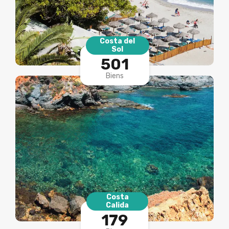
Costa del
Sol
501
Biens
Costa
Calida
179