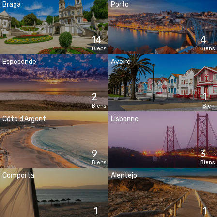
Braga
Porto
14
4
Biens
Biens
Esposende
Aveiro
2
1
Biens
Bien
Côte d'Argent
Lisbonne
9
3
Biens
Biens
Comporta
Alentejo
1
1