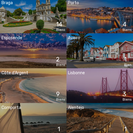
Braga
Porto
14
4
Biens
Biens
Esposende
Aveiro
2
1
Biens
Bien
Côte d'Argent
Lisbonne
9
3
Biens
Biens
Comporta
Alentejo
1
1