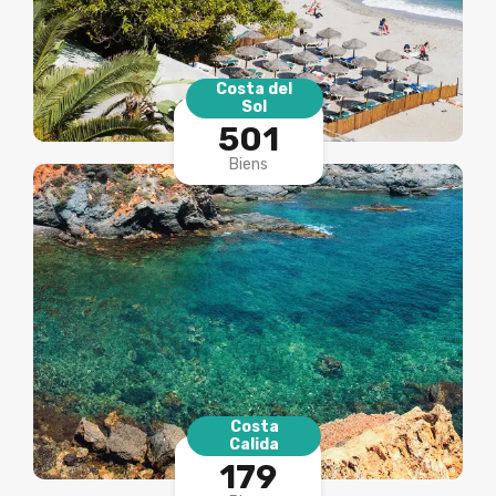
Costa del
Sol
501
Biens
Costa
Calida
179