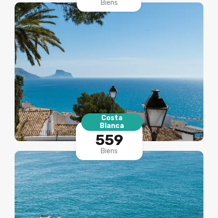
Biens
Costa
Blanca
559
Biens