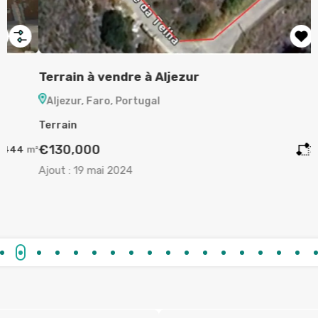
Terrain à vendre à Aljezur
A
Aljezur, Faro, Portugal
Terrain
A
€130,000
m²
720
m²
Ajout :
19 mai 2024
A