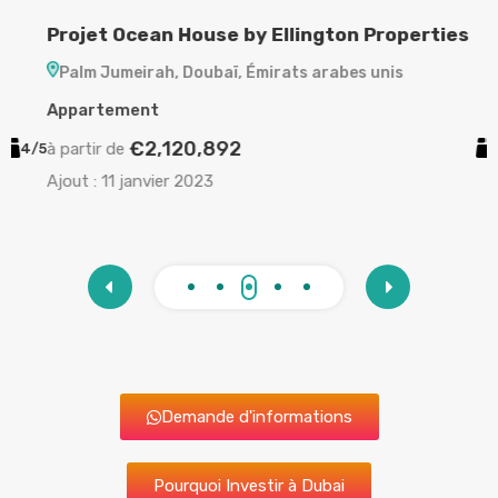
Projet Ocean House by Ellington Properties
P
Palm Jumeirah, Doubaï, Émirats arabes unis
Appartement
A
€2,120,892
à partir de
à
/5
2/3
Ajout :
11 janvier 2023
A
Demande d'informations
Pourquoi Investir à Dubai