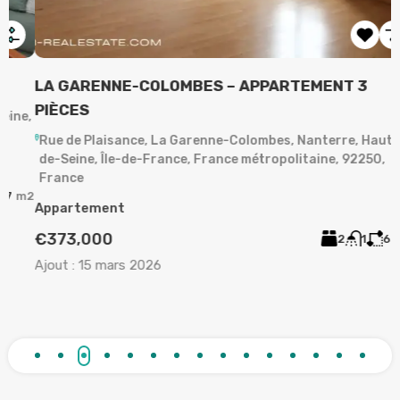
LA GARENNE-COLOMBES – APPARTEMENT 3
A
PIÈCES
,
Rue de Plaisance, La Garenne-Colombes, Nanterre, Hauts-
de-Seine, Île-de-France, France métropolitaine, 92250,
A
France
2
Appartement
A
€373,000
2
1
63
m²
Ajout :
15 mars 2026