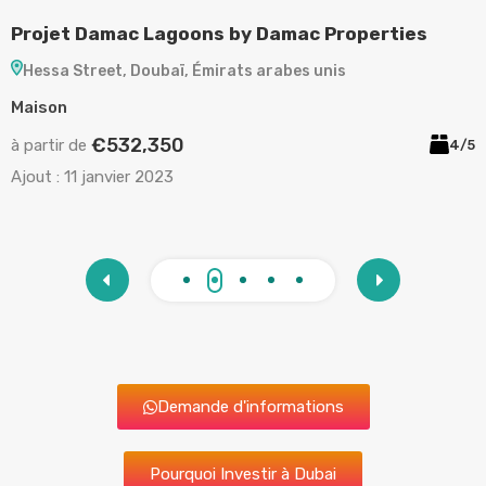
Projet Damac Lagoons by Damac Properties
P
Hessa Street, Doubaï, Émirats arabes unis
Maison
A
€532,350
à partir de
à
1
4/5
Ajout :
11 janvier 2023
A
Demande d'informations
Pourquoi Investir à Dubai