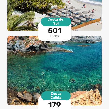
Costa del
Sol
501
Biens
Costa
Calida
179