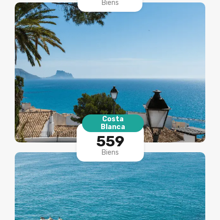
Biens
Costa
Blanca
559
Biens