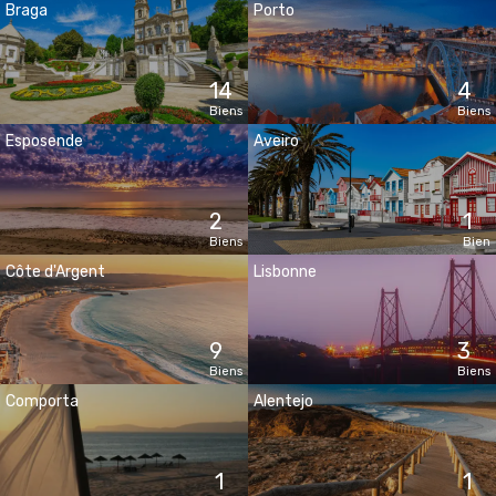
Braga
Porto
14
4
Biens
Biens
Esposende
Aveiro
2
1
Biens
Bien
Côte d'Argent
Lisbonne
9
3
Biens
Biens
Comporta
Alentejo
1
1