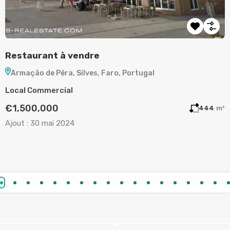
Restaurant à vendre
T
Armação de Pêra, Silves, Faro, Portugal
Local Commercial
T
€1,500,000
m²
444
m²
Ajout :
30 mai 2024
A