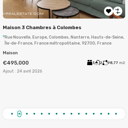
Maison 3 Chambres à Colombes
Rue Nouvelle, Europe, Colombes, Nanterre, Hauts-de-Seine,
Île-de-France, France métropolitaine, 92700, France
,
Maison
€495,000
3
2
98,77
m2
A
Ajout :
24 avril 2026
m²
A