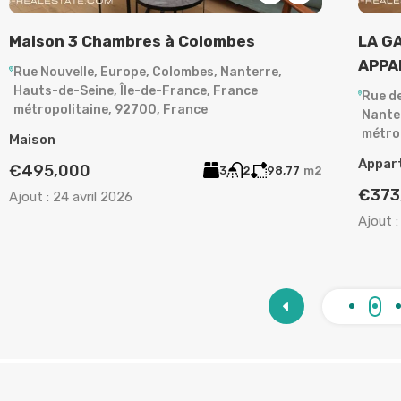
LA GARENNE-COLOMBES –
Appa
APPARTEMENT 3 PIÈCES
Rue d
d'Oise
Rue de Plaisance, La Garenne-Colombes,
95870
Nanterre, Hauts-de-Seine, Île-de-France, France
métropolitaine, 92250, France
Appar
Appartement
€362
€373,000
2
1
63
m²
Ajout :
Ajout :
15 mars 2026