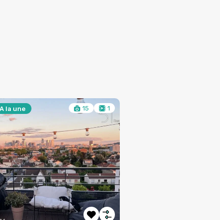
19
1
à Vendre