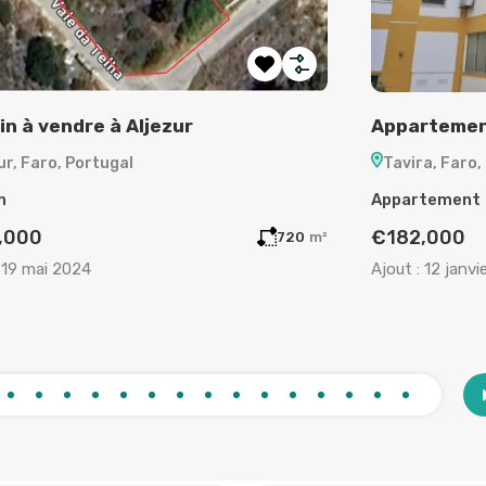
tement à vendre Tavira
Maison à ve
a, Faro, Portugal
Godinhaços, 
Portugal
tement
Maison
,000
2
1
67
m²
€235,000
12 janvier 2024
Ajout :
20 déce