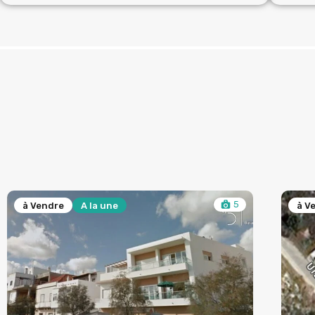
5
à Vendre
à V