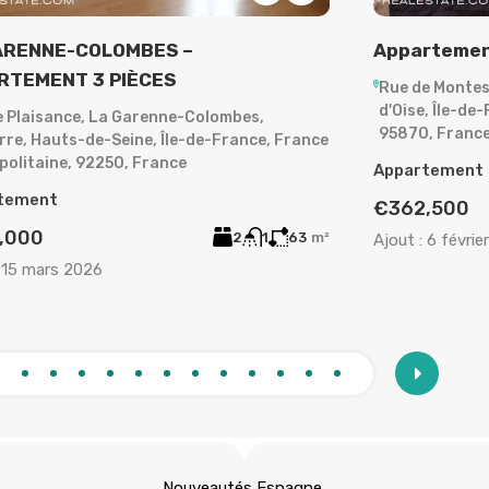
rtement F3 à vendre Bezons
Appartemen
e Montesson, Bezons, Argenteuil, Val-
Bezons, Argent
, Île-de-France, France métropolitaine,
France métrop
, France
Appartement
tement
€1,700
/
CC
,500
2
1
61,13
m²
Ajout :
26 août
6 février 2025
Nouveautés Espagne