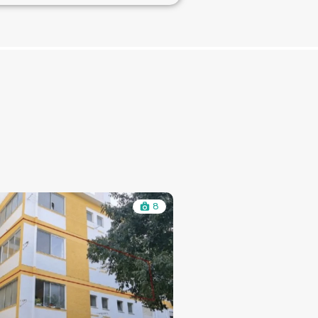
34
A la une
à Vendre
A la une