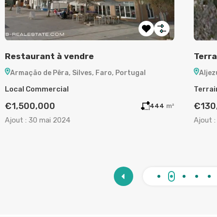
Terrain à vendre à Aljezur
Appar
Aljezur, Faro, Portugal
Tavir
Terrain
Appar
€130,000
€182
720
m²
Ajout :
19 mai 2024
Ajout :