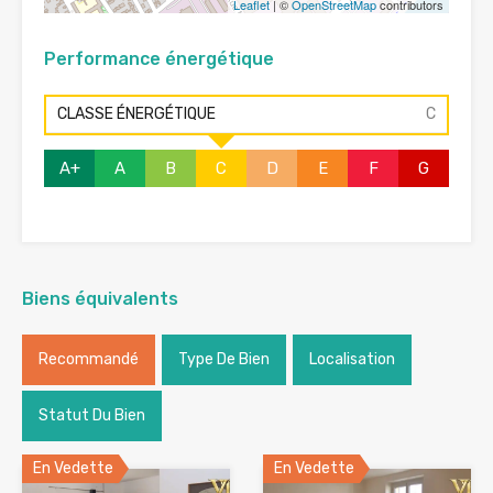
Leaflet
| ©
OpenStreetMap
contributors
Performance énergétique
CLASSE ÉNERGÉTIQUE
C
A+
A
B
C
D
E
F
G
Biens équivalents
Recommandé
Type De Bien
Localisation
Statut Du Bien
En Vedette
En Vedette