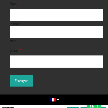
Nom
*
Prénom
Nom
Email
*
Envoyer
vb-realestate© 2024. All rights reserved.