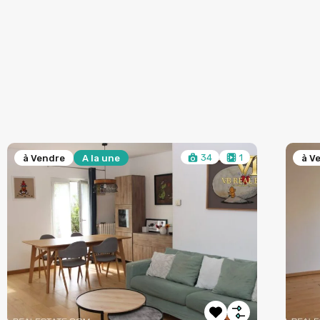
34
1
à Vendre
A la une
à V