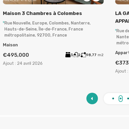
Maison 3 Chambres à Colombes
LA G
APPA
Rue Nouvelle, Europe, Colombes, Nanterre,
Hauts-de-Seine, Île-de-France, France
Rue d
métropolitaine, 92700, France
Nante
métro
Maison
Appar
€495,000
3
2
98,77
m2
€373
Ajout :
24 avril 2026
Ajout :