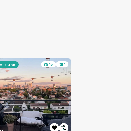
15
1
A la une
à Louer