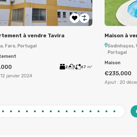
tement à vendre Tavira
Maison à ve
a, Faro, Portugal
Godinhaços, 
Portugal
tement
Maison
,000
2
1
67
m²
€235,000
12 janvier 2024
Ajout :
20 déce