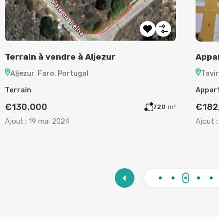
Terrain à vendre à Aljezur
Appar
Aljezur, Faro, Portugal
Tavir
Terrain
Appar
€130,000
€182
720
m²
Ajout :
19 mai 2024
Ajout :