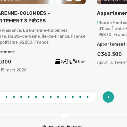
ARENNE-COLOMBES –
Appartemen
RTEMENT 3 PIÈCES
Rue de Montes
d'Oise, Île-de
e Plaisance, La Garenne-Colombes,
95870, Franc
rre, Hauts-de-Seine, Île-de-France, France
politaine, 92250, France
Appartement
tement
€362,500
,000
2
1
63
m²
Ajout :
6 févrie
15 mars 2026
Nouveautés Espagne