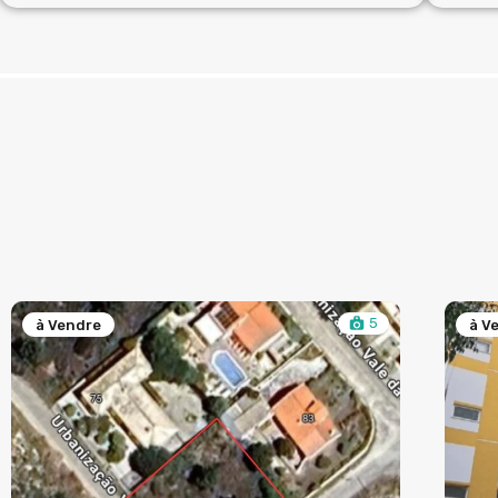
5
à Vendre
à V