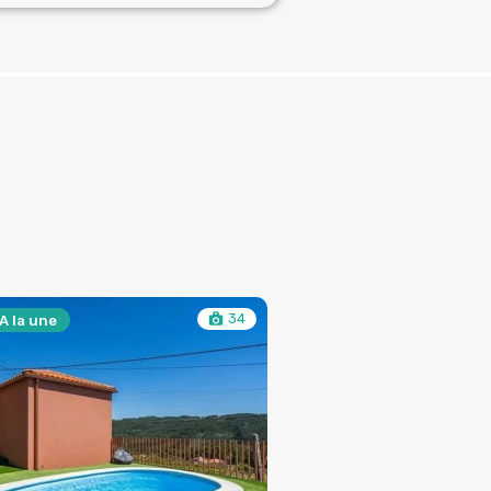
34
A la une
à Vendre
A la une