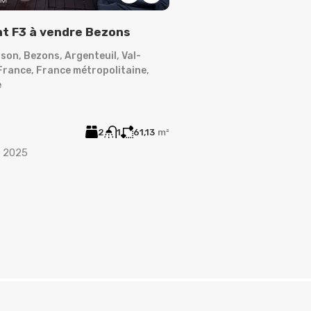
t F3 à vendre Bezons
Appartement à Lo
son, Bezons, Argenteuil, Val-
Bezons, Argenteuil, Va
-France, France métropolitaine,
France métropolitaine
e
Appartement
€1,700
/
CC
2
1
61,13
m²
Ajout :
26 août 2024
r 2025