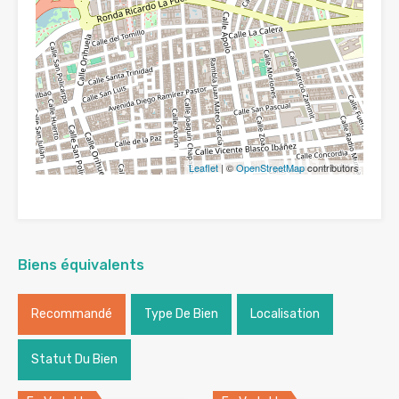
Leaflet
| ©
OpenStreetMap
contributors
Biens équivalents
Recommandé
Type De Bien
Localisation
Statut Du Bien