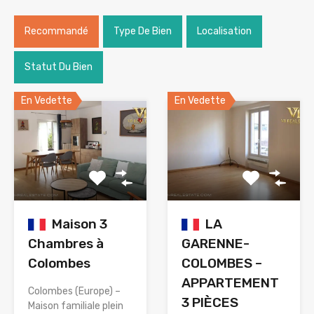
Recommandé
Type De Bien
Localisation
Statut Du Bien
En Vedette
En Vedette
Maison 3
LA
Chambres à
GARENNE-
Colombes
COLOMBES –
APPARTEMENT
Colombes (Europe) –
3 PIÈCES
Maison familiale plein