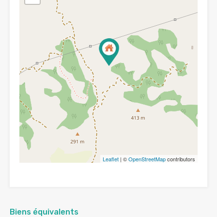
Leaflet
| ©
OpenStreetMap
contributors
Biens équivalents