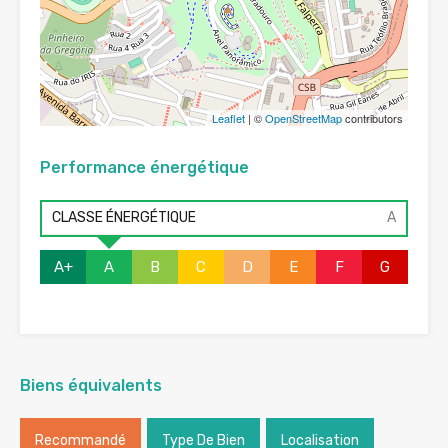
Leaflet
| ©
OpenStreetMap
contributors
Performance énergétique
CLASSE ÉNERGÉTIQUE
A
A+
A
B
C
D
E
F
G
Biens équivalents
Recommandé
Type De Bien
Localisation