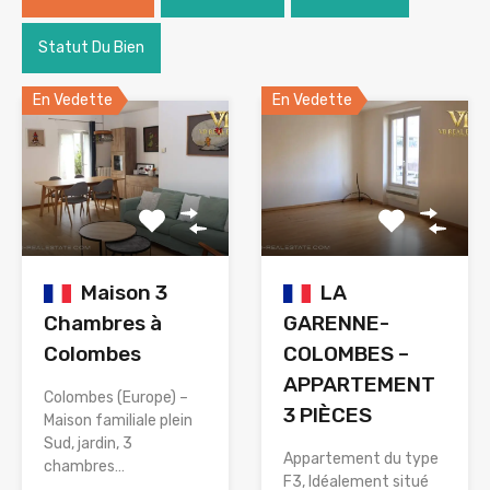
Statut Du Bien
En Vedette
En Vedette
Maison 3
LA
Chambres à
GARENNE-
Colombes
COLOMBES –
APPARTEMENT
Colombes (Europe) –
3 PIÈCES
Maison familiale plein
Sud, jardin, 3
Appartement du type
chambres…
F3, Idéalement situé