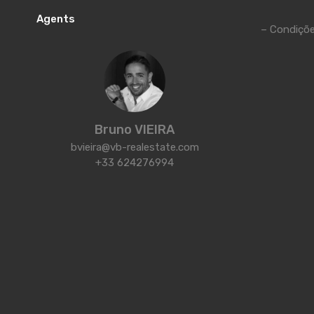
Agents
– Condiçõe
Bruno VIEIRA
bvieira@vb-realestate.com
+33 624276994