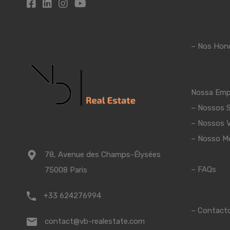
– Nos Hono
Nossa Emp
–
Nossos S
–
Nossos V
–
Nosso M
78, Avenue des Champs-Élysées
–
FAQs
75008 Paris
+33 624276994
–
Contact
contact@vb-realestate.com