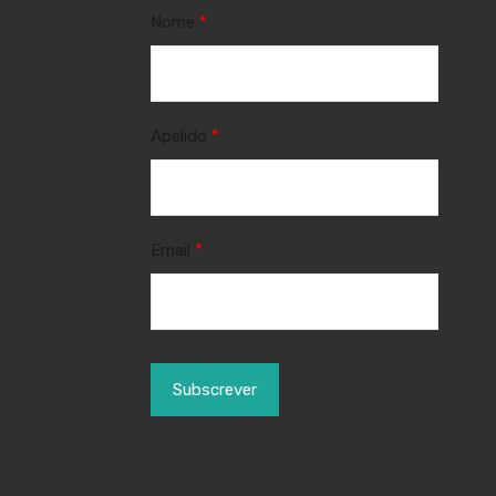
Nome
*
Apelido
*
Email
*
Subscrever