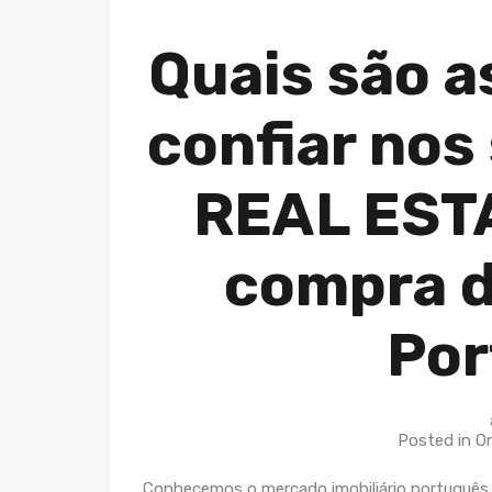
Quais são a
confiar nos
REAL EST
compra d
Por
Posted in 
Conhecemos o mercado imobiliário português 