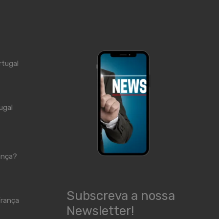
rtugal
ugal
ança?
Subscreva a nossa
rança
Newsletter!