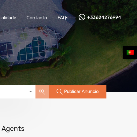
Actualidade
Contacto
FAQs
+33624276994
ualidade
Contacto
FAQs
+33624276994
Publicar Anúncio
Agents