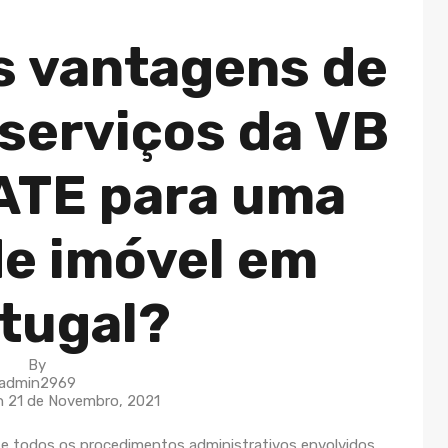
s vantagens de
 serviços da VB
ATE para uma
e imóvel em
tugal?
By
admin2969
On
21 de Novembro, 2021
e todos os procedimentos administrativos envolvidos