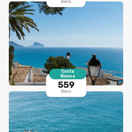
Biens
Costa
Blanca
559
Biens