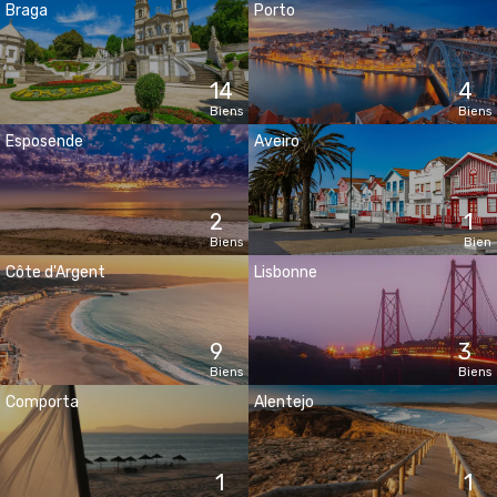
Braga
Porto
14
4
Biens
Biens
Esposende
Aveiro
2
1
Biens
Bien
Côte d'Argent
Lisbonne
9
3
Biens
Biens
Comporta
Alentejo
1
1