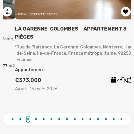
LA GARENNE-COLOMBES – APPARTEMENT 3
A
PIÈCES
,
Rue de Plaisance, La Garenne-Colombes, Nanterre, Hauts-
de-Seine, Île-de-France, France métropolitaine, 92250,
A
France
2
Appartement
A
€373,000
2
1
63
m²
Ajout :
15 mars 2026