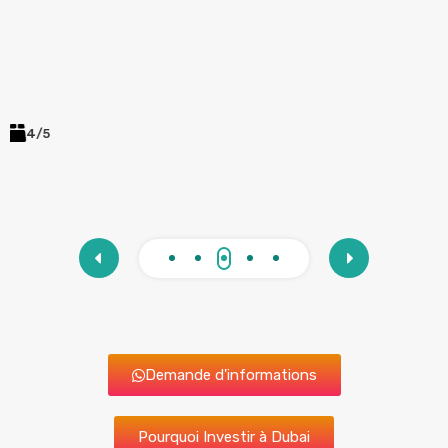
P
A
à
/5
A
Demande d'informations
Pourquoi Investir à Dubai