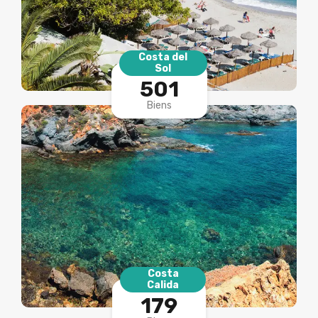
Costa del
Sol
501
Biens
Costa
Calida
179