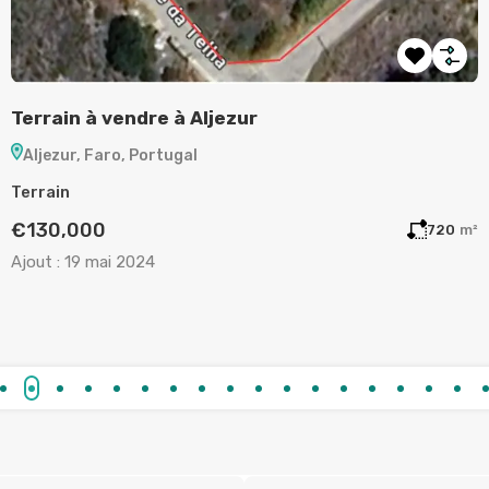
Terrain à vendre à Aljezur
A
Aljezur, Faro, Portugal
Terrain
A
€130,000
m²
720
m²
Ajout :
19 mai 2024
A