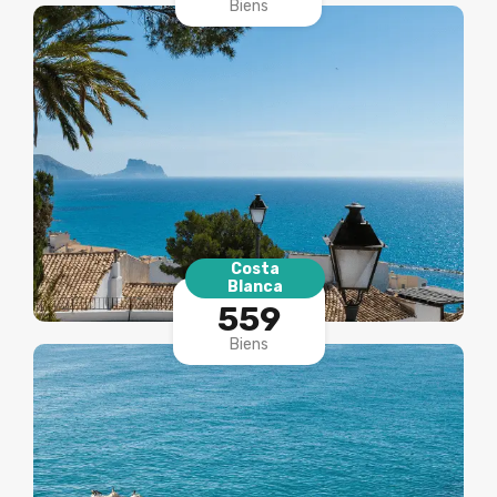
Biens
Costa
Blanca
559
Biens