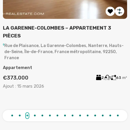
LA GARENNE-COLOMBES – APPARTEMENT 3
A
PIÈCES
,
Rue de Plaisance, La Garenne-Colombes, Nanterre, Hauts-
de-Seine, Île-de-France, France métropolitaine, 92250,
A
France
2
Appartement
A
€373,000
2
1
63
m²
Ajout :
15 mars 2026