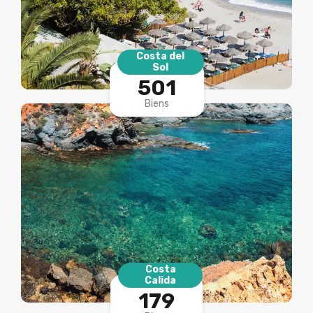
Costa del
Sol
501
Biens
Costa
Calida
179