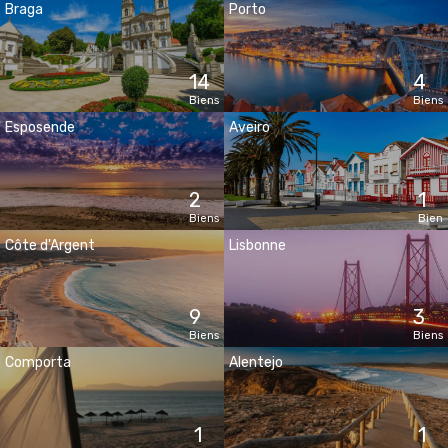
Braga
Porto
14
4
Biens
Biens
Esposende
Aveiro
2
1
Biens
Bien
Côte d'Argent
Lisbonne
9
3
Biens
Biens
Comporta
Alentejo
1
1