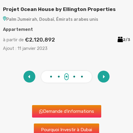
Projet Ocean House by Ellington Properties
P
Palm Jumeirah, Doubaï, Émirats arabes unis
Appartement
A
€2,120,892
à partir de
à
/5
2/3
Ajout :
11 janvier 2023
A
Demande d'informations
Pourquoi Investir à Dubai