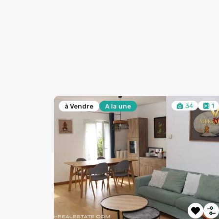
8
34
1
à Vendre
A la une
e Ville,
 Île-de-
, France
2
73
m²