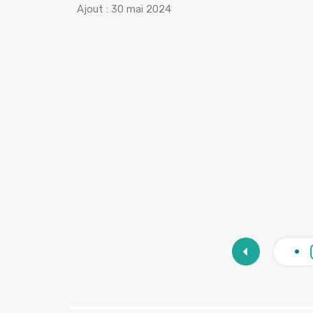
Ajout :
30 mai 2024
6
500
m²