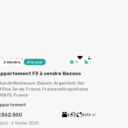
15
1
à Vendre
A la une
à Loue
ppartement F3 à vendre Bezons
Rue de Montesson, Bezons, Argenteuil, Val-
d'Oise, Île-de-France, France métropolitaine,
95870, France
ppartement
€362,500
2
1
61,13
m²
jout :
6 février 2025