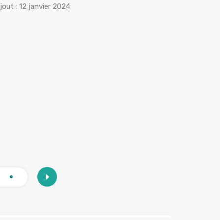
€235,0
jout :
12 janvier 2024
Ajout :
20