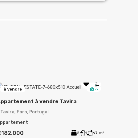
8
à Vendre
à Vend
ppartement à vendre Tavira
Maison 
Tavira, Faro, Portugal
Godinhaç
Portuga
ppartement
Maison
€182,000
2
1
67
m²