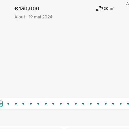
A
€130,000
720
m²
Ajout :
19 mai 2024