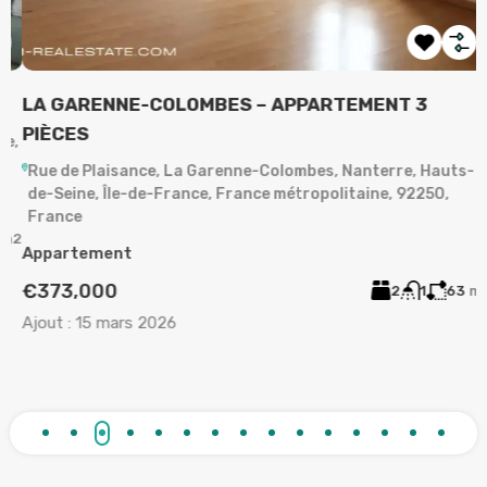
LA GARENNE-COLOMBES – APPARTEMENT 3
A
PIÈCES
,
Rue de Plaisance, La Garenne-Colombes, Nanterre, Hauts-
de-Seine, Île-de-France, France métropolitaine, 92250,
A
France
2
Appartement
A
€373,000
2
1
63
m²
Ajout :
15 mars 2026