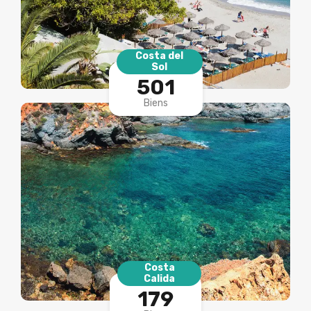
Costa del
Sol
501
Biens
Costa
Calida
179