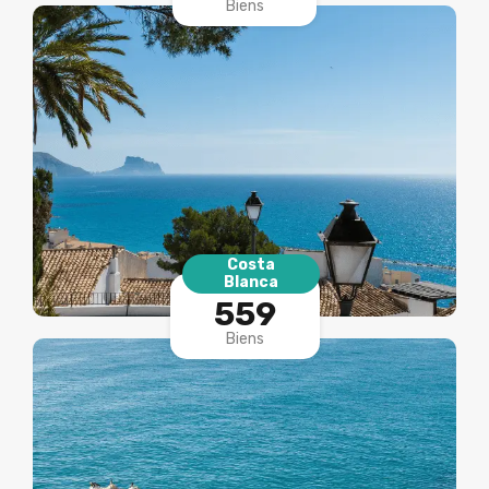
Biens
Costa
Blanca
559
Biens