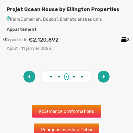
Projet Ocean House by Ellington Properties
P
Palm Jumeirah, Doubaï, Émirats arabes unis
Appartement
A
€2,120,892
à partir de
à
/5
2/3
Ajout :
11 janvier 2023
A
Demande d'informations
Pourquoi Investir à Dubai