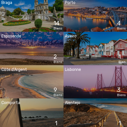
Braga
Porto
14
4
Biens
Biens
Esposende
Aveiro
2
1
Biens
Bien
Côte d'Argent
Lisbonne
9
3
Biens
Biens
Comporta
Alentejo
1
1