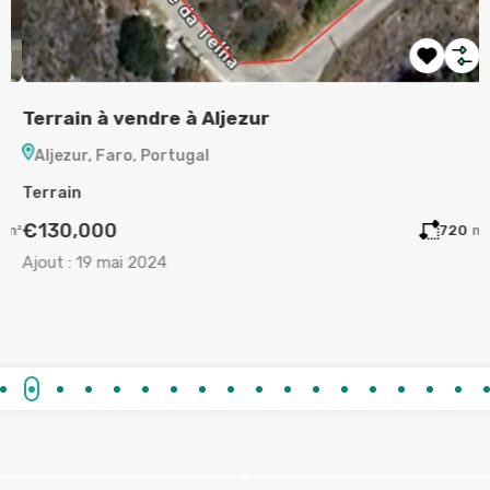
Terrain à vendre à Aljezur
A
Aljezur, Faro, Portugal
Terrain
A
€130,000
m²
720
m²
Ajout :
19 mai 2024
A