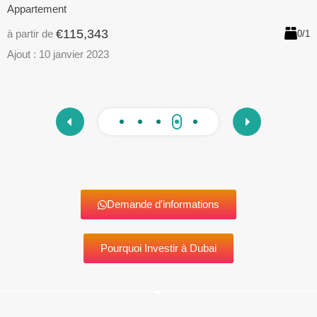
Maison
A
€509,873
à partir de
à
3/4
/1
Ajout :
9 janvier 2023
A
Demande d'informations
Pourquoi Investir à Dubai