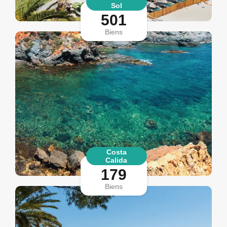
Sol
501
Biens
Costa
Calida
179
Biens