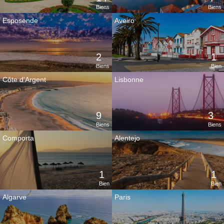
Biens
Biens
Esposende
Aveiro
2
1
Biens
Bien
Côte d'Argent
Lisbonne
9
3
Biens
Biens
Comporta
Alentejo
1
1
Bien
Bien
Algarve
Paris