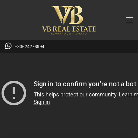
+33624276994
youtube Api Could not be loaded ! Please Check and
Renew SSL Certificate !