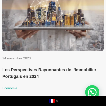
24 novembre 2023
1
Les Perspectives Rayonnantes de l’Immobilier
L
Portugais en 2024
P
Economie
E