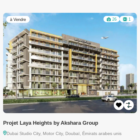
13
1
à Vendre
Projet Arabian Ranches III
P
Arabian Ranches, Doubaï, Émirats arabes unis