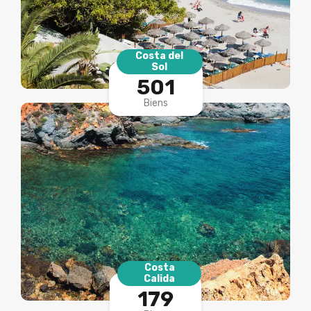
Costa del
Sol
501
Biens
Costa
Calida
179