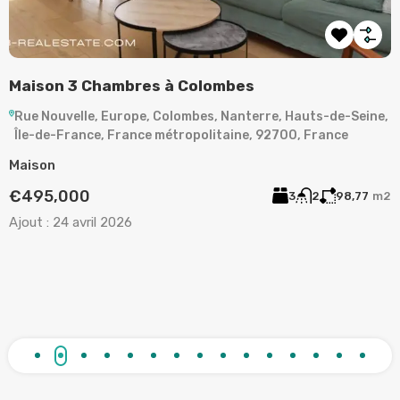
LA GARENNE-COLOMBES – APPARTEMENT 3
A
PIÈCES
,
Rue de Plaisance, La Garenne-Colombes, Nanterre, Hauts-
de-Seine, Île-de-France, France métropolitaine, 92250,
A
France
2
Appartement
A
€373,000
2
1
63
m²
Ajout :
15 mars 2026