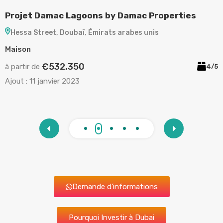
Projet Ocean House by Ellington Properties
P
Palm Jumeirah, Doubaï, Émirats arabes unis
Appartement
A
€2,120,892
à partir de
à
/5
2/3
Ajout :
11 janvier 2023
A
Demande d'informations
Pourquoi Investir à Dubai