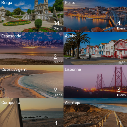
Braga
Porto
14
4
Biens
Biens
Esposende
Aveiro
2
1
Biens
Bien
Côte d'Argent
Lisbonne
9
3
Biens
Biens
Comporta
Alentejo
1
1