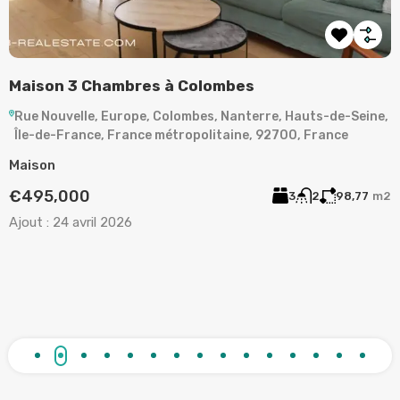
LA GARENNE-COLOMBES – APPARTEMENT 3
A
PIÈCES
,
Rue de Plaisance, La Garenne-Colombes, Nanterre, Hauts-
de-Seine, Île-de-France, France métropolitaine, 92250,
A
France
2
Appartement
A
€373,000
2
1
63
m²
Ajout :
15 mars 2026