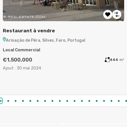
Terrain à vendre à Aljezur
A
Aljezur, Faro, Portugal
Terrain
A
€130,000
m²
720
m²
Ajout :
19 mai 2024
A