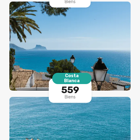
Biens
Costa
Blanca
559
Biens