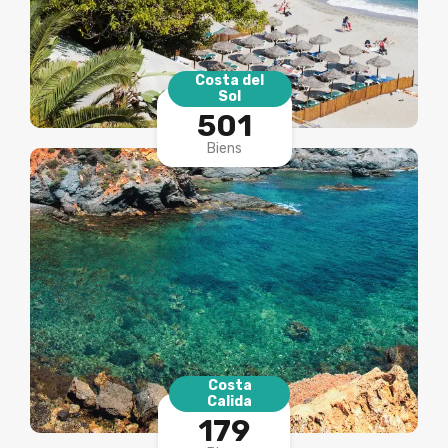
Costa del
Sol
501
Biens
Costa
Calida
179