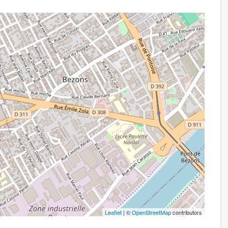
Leaflet
| ©
OpenStreetMap
contributors