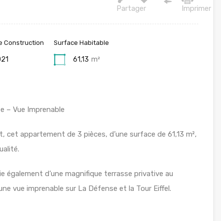
Partager
Imprimer
 Construction
Surface Habitable
021
61,13
m²
se – Vue Imprenable
, cet appartement de 3 pièces, d’une surface de 61,13 m²,
alité.
cie également d’une magnifique terrasse privative au
ne vue imprenable sur La Défense et la Tour Eiffel.