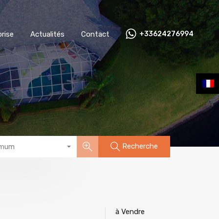
ntreprise
Actualités
Contact
+33624276994
rise
Actualités
Contact
+33624276994
Recherche
imum
à Vendre