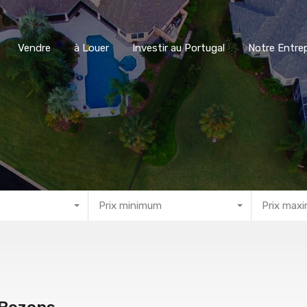
ter
Vendre
à Louer
Investir au Portugal
Notre E
Vendre
à Louer
Investir au Portugal
Notre Entrep
Prix minimum
Prix max