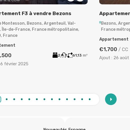
rtement F3 à vendre Bezons
Appartemen
e Montesson, Bezons, Argenteuil, Val-
Bezons, Argent
, Île-de-France, France métropolitaine,
France métrop
, France
Appartement
tement
€1,700
/
CC
,500
2
1
61,13
m²
Ajout :
26 août
6 février 2025
Nouveautés Espagne