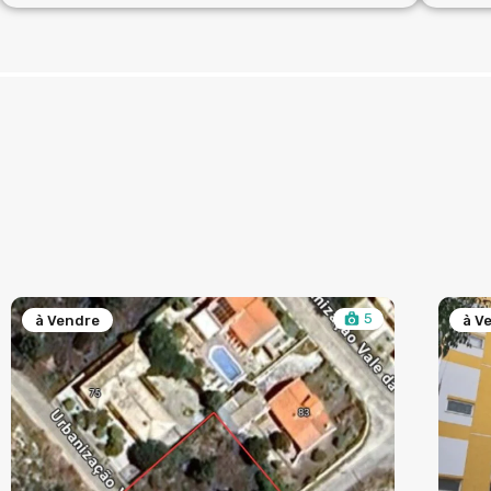
5
à Vendre
à V