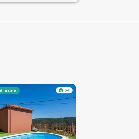
34
A la une
à Vendre
A la une