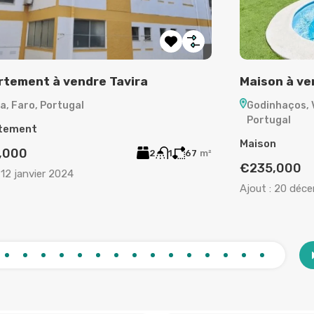
tement à vendre Tavira
Maison à ve
a, Faro, Portugal
Godinhaços, 
Portugal
tement
Maison
,000
2
1
67
m²
€235,000
12 janvier 2024
Ajout :
20 déce