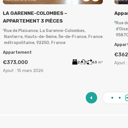
LA GARENNE-COLOMBES –
Appa
APPARTEMENT 3 PIÈCES
Rue d
d'Oise
Rue de Plaisance, La Garenne-Colombes,
95870
Nanterre, Hauts-de-Seine, Île-de-France, France
métropolitaine, 92250, France
Appar
Appartement
€362
€373,000
2
1
63
m²
Ajout :
Ajout :
15 mars 2026