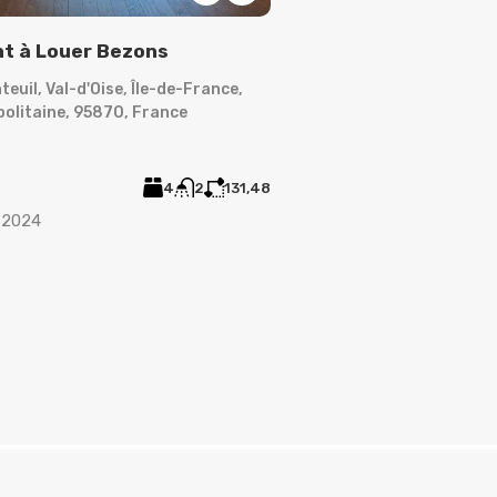
t à Louer Bezons
Fonds de Commerc
euil, Val-d'Oise, Île-de-France,
Nanterre, Hauts-de-Se
olitaine, 95870, France
France métropolitaine
Local Commercial
€239,000
4
2
131,48
 2024
Ajout :
19 mai 2024