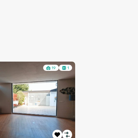
19
1
à Vendre