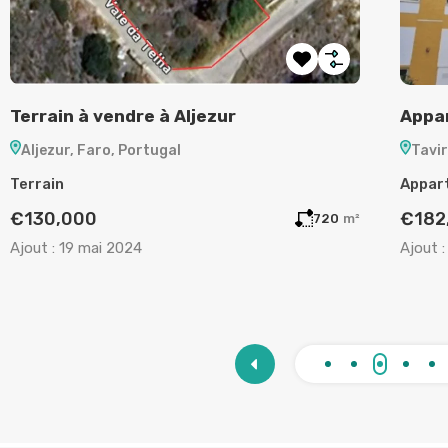
Terrain à vendre à Aljezur
Appar
Aljezur, Faro, Portugal
Tavir
Terrain
Appar
€130,000
€182
720
m²
Ajout :
19 mai 2024
Ajout :