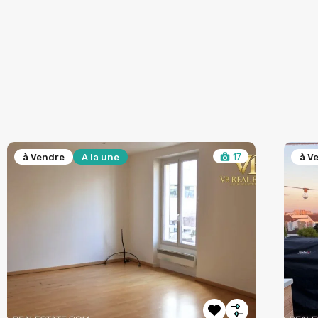
17
à Vendre
A la une
à V