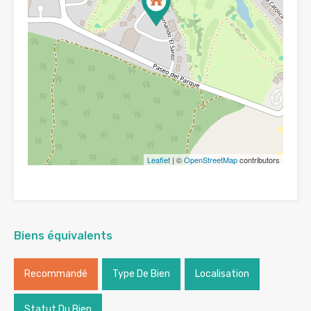
Leaflet
| ©
OpenStreetMap
contributors
Biens équivalents
Recommandé
Type De Bien
Localisation
Statut Du Bien